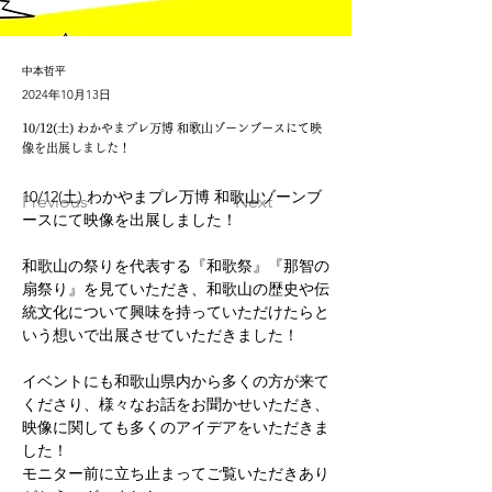
中本哲平
2024年10月13日
10/12(土) わかやまプレ万博 和歌山ゾーンブースにて映
像を出展しました！
10/12(土) わかやまプレ万博 和歌山ゾーンブ
Previous
Next
ースにて映像を出展しました！
和歌山の祭りを代表する『和歌祭』『那智の
扇祭り』を見ていただき、和歌山の歴史や伝
統文化について興味を持っていただけたらと
いう想いで出展させていただきました！
イベントにも和歌山県内から多くの方が来て
くださり、様々なお話をお聞かせいただき、
映像に関しても多くのアイデアをいただきま
した！
モニター前に立ち止まってご覧いただきあり