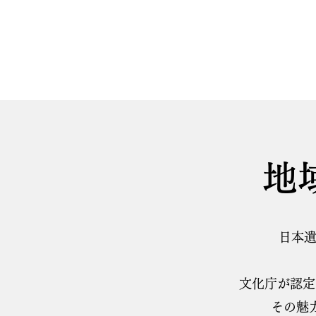
地
日本遺
文化庁が認定
その魅