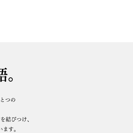
語。
ひとつの
。
財を結びつけ、
います。