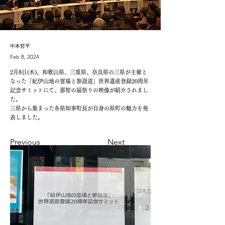
中本哲平
Feb 8, 2024
2月8日(木)、和歌山県、三重県、奈良県の三県が主催と
なった「紀伊山地の霊場と参詣道」世界遺産登録20周年
記念サミットにて、那智の扇祭りの映像が紹介されまし
た。
三県から集まった各県知事町長が自身の県町の魅力を発
表しました。
Previous
Next