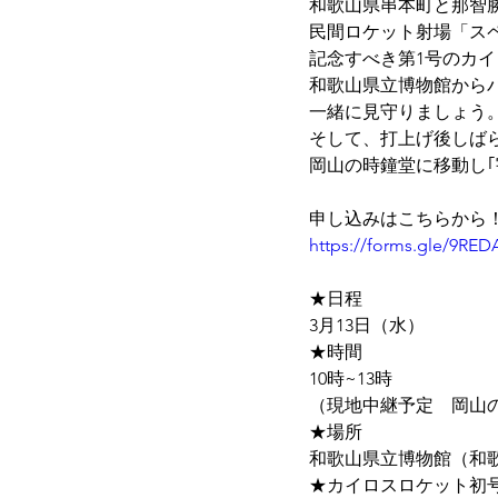
和歌山県串本町と那智
民間ロケット射場「ス
記念すべき第1号のカ
和歌山県立博物館から
一緒に見守りましょう
そして、打上げ後しば
岡山の時鐘堂に移動し｢
申し込みはこちらから
https://forms.gle/9RE
★日程
3月13日（水）
★時間
10時~13時
（現地中継予定　岡山の
★場所
和歌山県立博物館（和歌山
★カイロスロケット初