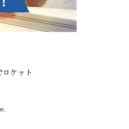
でロケット
め、