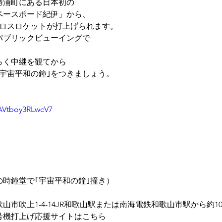
勝浦町にある日本初の
ペースポード紀伊」から、
イロスロケットが打上げられます。
パブリックビューイングで
。
らく中継を観てから
宇宙平和の鐘｣をつきましょう。
！
DAVtboy3RLwcV7
時鐘堂で｢宇宙平和の鐘｣撞き）
市吹上1-4-14JR和歌山駅または南海電鉄和歌山市駅から約1
号機打上げ応援サイトはこちら